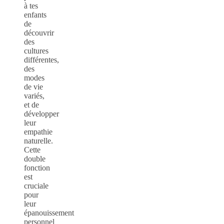
à tes
enfants
de
découvrir
des
cultures
différentes,
des
modes
de vie
variés,
et de
développer
leur
empathie
naturelle.
Cette
double
fonction
est
cruciale
pour
leur
épanouissement
personnel