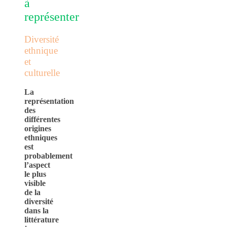
à
représenter
Diversité
ethnique
et
culturelle
La
représentation
des
différentes
origines
ethniques
est
probablement
l’aspect
le plus
visible
de la
diversité
dans la
littérature