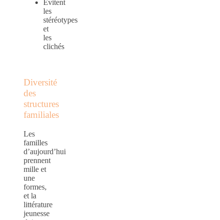
Évitent
les
stéréotypes
et
les
clichés
Diversité
des
structures
familiales
Les
familles
d’aujourd’hui
prennent
mille et
une
formes,
et la
littérature
jeunesse