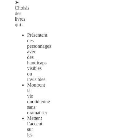
➤
Choisis
des
livres
qui :
Présentent
des
personnages
avec
des
handicaps
visibles
ou
invisibles
Montrent
la
vie
quotidienne
sans
dramatiser
Mettent
l’accent
sur
les