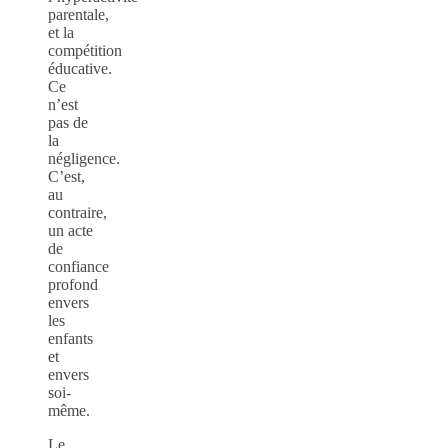
parentale,
et la
compétition
éducative.
Ce
n’est
pas de
la
négligence.
C’est,
au
contraire,
un acte
de
confiance
profond
envers
les
enfants
et
envers
soi-
même.
Le