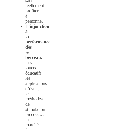
sans
réellement
profiter
à
personne.
L’injonction
à
la
performance
dès
le
berceau.
Les
jouets
éducatifs,
les
applications
d’éveil,
les
méthodes
de
stimulation
précoce…
Le
marché