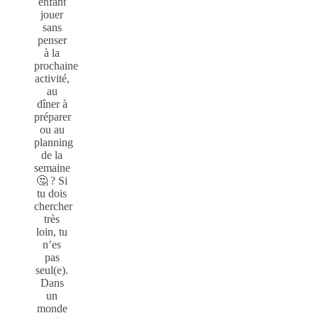
enfant
jouer
sans
penser
à la
prochaine
activité,
au
dîner à
préparer
ou au
planning
de la
semaine
🤔 ? Si
tu dois
chercher
très
loin, tu
n’es
pas
seul(e).
Dans
un
monde