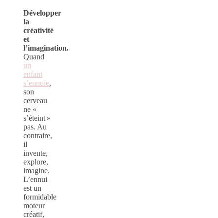
Développer
la
créativité
et
l’imagination.
Quand
un
enfant
s’ennuie
,
son
cerveau
ne «
s’éteint »
pas. Au
contraire,
il
invente,
explore,
imagine.
L’ennui
est un
formidable
moteur
créatif,