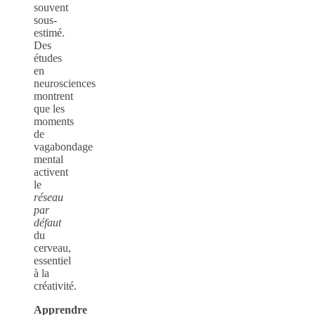
souvent
sous-
estimé.
Des
études
en
neurosciences
montrent
que les
moments
de
vagabondage
mental
activent
le
réseau
par
défaut
du
cerveau,
essentiel
à la
créativité.
Apprendre