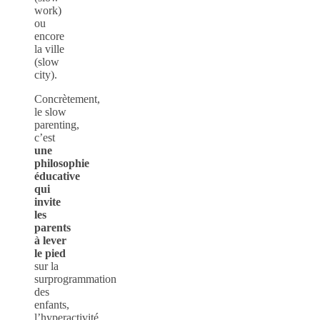
work)
ou
encore
la ville
(slow
city).
Concrètement,
le slow
parenting,
c’est
une
philosophie
éducative
qui
invite
les
parents
à lever
le pied
sur la
surprogrammation
des
enfants,
l’hyperactivité