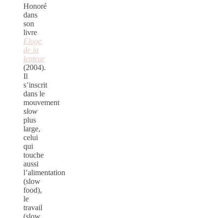
Honoré
dans
son
livre
Éloge
de la
lenteur
(2004).
Il
s’inscrit
dans le
mouvement
slow
plus
large,
celui
qui
touche
aussi
l’alimentation
(slow
food),
le
travail
(slow