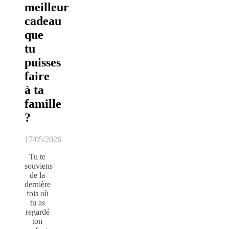
meilleur
cadeau
que
tu
puisses
faire
à ta
famille
?
17/05/2026
Tu te
souviens
de la
dernière
fois où
tu as
regardé
ton