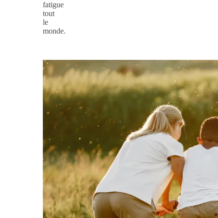
fatigue
tout
le
monde.