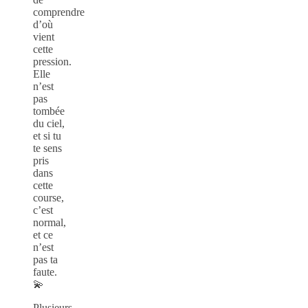
comprendre
d’où
vient
cette
pression.
Elle
n’est
pas
tombée
du ciel,
et si tu
te sens
pris
dans
cette
course,
c’est
normal,
et ce
n’est
pas ta
faute.
💫
Plusieurs