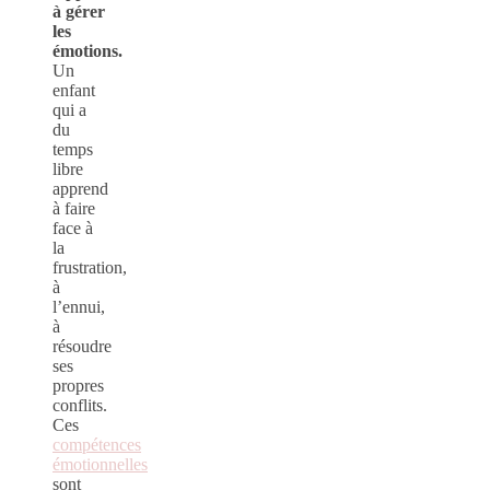
à gérer
les
émotions.
Un
enfant
qui a
du
temps
libre
apprend
à faire
face à
la
frustration,
à
l’ennui,
à
résoudre
ses
propres
conflits.
Ces
compétences
émotionnelles
sont