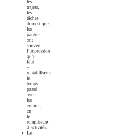
les
trajets,
les
tâches
domestiques,
les
parents
ont
souvent
l’impression
qu’il
faut
«
rentabiliser »
le
temps
passé
avec
les
enfants,
en
le
remplissant
d’activités.
La