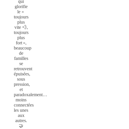
qui
glorifie
le «
toujours
plus
vite 💨,
toujours
plus
fort »,
beaucoup
de
familles
se
retrouvent
épuisées,
sous
pression,
et
paradoxalement…
moins
connectées
les unes
aux
autres.
🤝