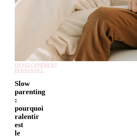
DEVELOPPEMENT
PERSONNEL
Slow
parenting
:
pourquoi
ralentir
est
le