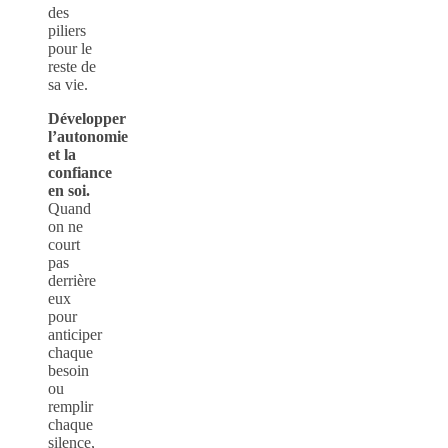
des
piliers
pour le
reste de
sa vie.
Développer
l’autonomie
et la
confiance
en soi.
Quand
on ne
court
pas
derrière
eux
pour
anticiper
chaque
besoin
ou
remplir
chaque
silence,