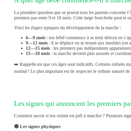
La première question que se posent tous les parents concerne l’â
premiers pas entre 9 et 18 mois. Cette large fourchette peut te r
Voici les étapes typiques du développement de la marche :
6—9 mois
: ton bébé commence à se tenir debout en s’a
9—12 mois
: il se déplace en se tenant aux meubles (on a
12—15 mois
: les premiers pas indépendants apparaisse
15—18 mois
: la marche devient plus assurée et coordon
➡️ Rappelle-toi que ces âges sont indicatifs. Certains enfants m
normal ! Le plus important est de respecter le rythme naturel de 
Les signes qui annoncent les premiers pa
Comment savoir si ton enfant est prêt à marcher ? Plusieurs si
🟣 Les signes physiques