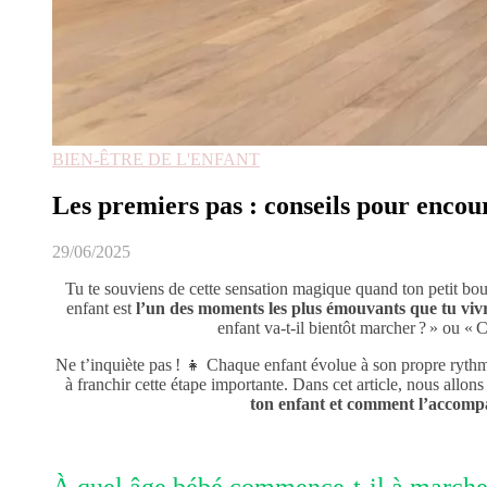
BIEN-ÊTRE DE L'ENFANT
Les premiers pas : conseils pour enco
29/06/2025
Tu te souviens de cette sensation magique quand ton petit bou
enfant est
l’un des moments les plus émouvants que tu vivr
enfant va-t-il bientôt marcher ? » ou « 
Ne t’inquiète pas ! 👧 Chaque enfant évolue à son propre rythm
à franchir cette étape importante. Dans cet article, nous allo
ton enfant et comment l’accompa
À quel âge bébé commence-t-il à marche