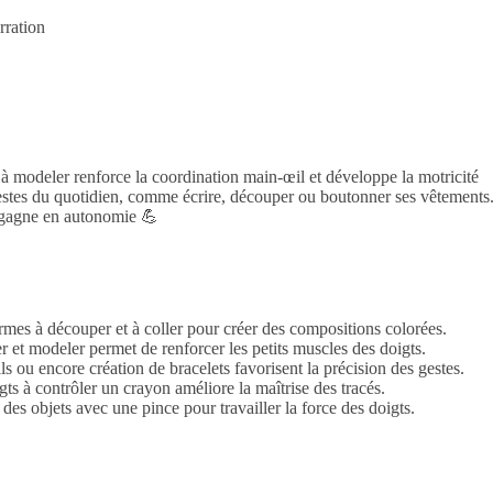
rration
à modeler renforce la coordination main-œil et développe la motricité
 gestes du quotidien, comme écrire, découper ou boutonner ses vêtements
t gagne en autonomie 💪
rmes à découper et à coller pour créer des compositions colorées.
er et modeler permet de renforcer les petits muscles des doigts.
ils ou encore création de bracelets favorisent la précision des gestes.
gts à contrôler un crayon améliore la maîtrise des tracés.
des objets avec une pince pour travailler la force des doigts.