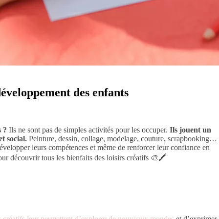
e développement des enfants
s ?
Ils ne sont pas de simples activités pour les occuper.
Ils jouent un
t social.
Peinture, dessin, collage, modelage, couture, scrapbooking…
, développer leurs compétences et même de renforcer leur confiance en
 découvrir tous les bienfaits des loisirs créatifs 🎨🖍️
rs créatifs leur permettent d’explorer de nouveaux mondes
et d’exprimer