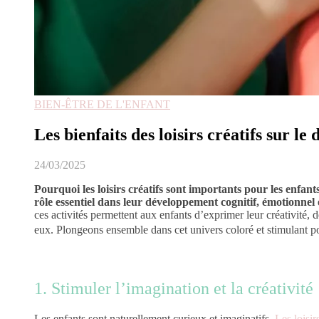
BIEN-ÊTRE DE L'ENFANT
Les bienfaits des loisirs créatifs sur l
24/03/2025
Pourquoi les loisirs créatifs sont importants pour les enfant
rôle essentiel dans leur développement cognitif, émotionnel e
ces activités permettent aux enfants d’exprimer leur créativité
eux. Plongeons ensemble dans cet univers coloré et stimulant pour
1. Stimuler l’imagination et la créativité
Les enfants sont naturellement curieux et imaginatifs.
Les loisi