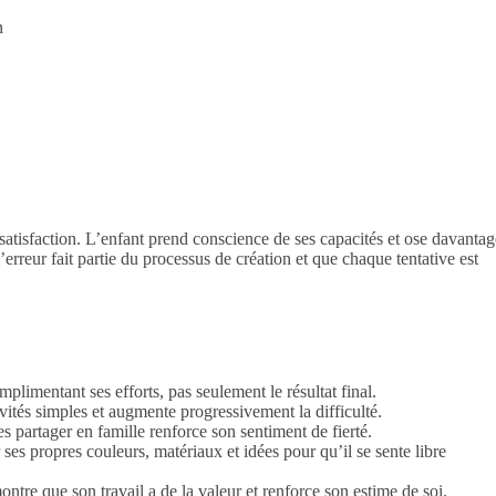
n
tisfaction. L’enfant prend conscience de ses capacités et ose davantag
erreur fait partie du processus de création et que chaque tentative est
limentant ses efforts, pas seulement le résultat final.
tés simples et augmente progressivement la difficulté.
s partager en famille renforce son sentiment de fierté.
r ses propres couleurs, matériaux et idées pour qu’il se sente libre
montre que son travail a de la valeur et renforce son estime de soi.