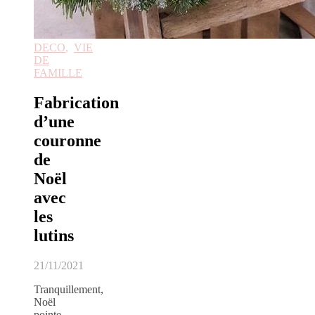
DECO
,
VIE
DE
FAMILLE
Fabrication
d’une
couronne
de
Noël
avec
les
lutins
21/11/2021
Tranquillement,
Noël
pointe