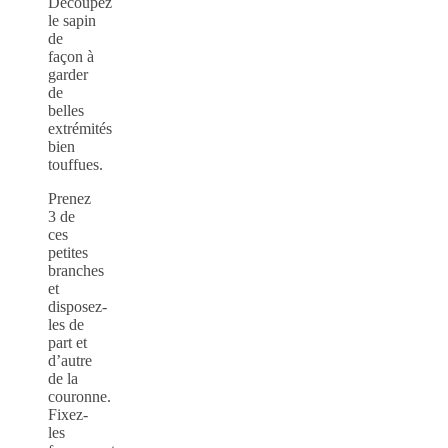
Découpez
le sapin
de
façon à
garder
de
belles
extrémités
bien
touffues.
Prenez
3 de
ces
petites
branches
et
disposez-
les de
part et
d’autre
de la
couronne.
Fixez-
les