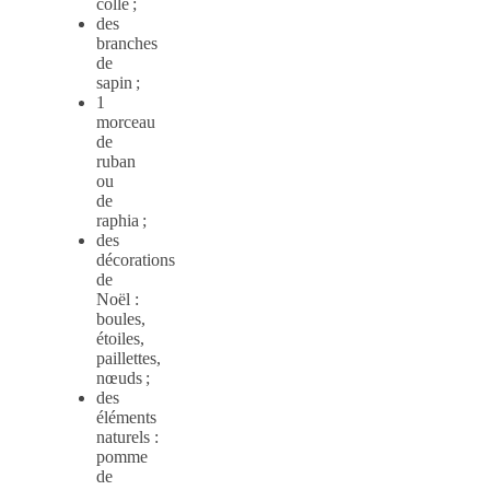
colle ;
des
branches
de
sapin ;
1
morceau
de
ruban
ou
de
raphia ;
des
décorations
de
Noël :
boules,
étoiles,
paillettes,
nœuds ;
des
éléments
naturels :
pomme
de