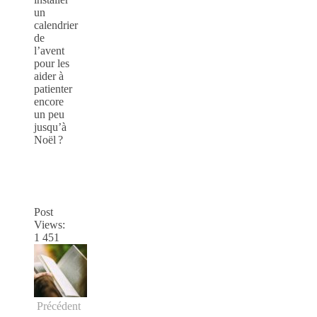
un
calendrier
de
l’avent
pour les
aider à
patienter
encore
un peu
jusqu’à
Noël ?
Post
Views:
1 451
Précédent