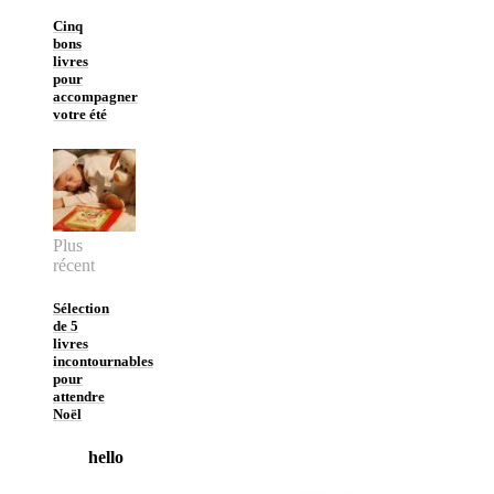
Cinq
bons
livres
pour
accompagner
votre été
Plus
récent
Sélection
de 5
livres
incontournables
pour
attendre
Noël
hello