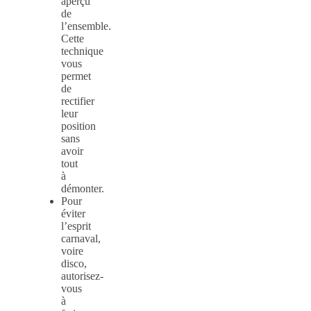
aperçu
de
l’ensemble.
Cette
technique
vous
permet
de
rectifier
leur
position
sans
avoir
tout
à
démonter.
Pour
éviter
l’esprit
carnaval,
voire
disco,
autorisez-
vous
à