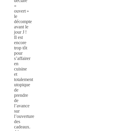
déclaré
«
ouvert »
le
décompte
avant le
jour J !
Il est
encore
trop tôt
pour
s’affairer
en
cuisine
et
totalement
utopique
de
prendre
de
l’avance
sur
l’ouverture
des
cadeaux.