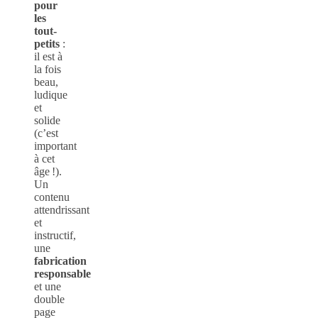
pour
les
tout-
petits
:
il est à
la fois
beau,
ludique
et
solide
(c’est
important
à cet
âge !).
Un
contenu
attendrissant
et
instructif,
une
fabrication
responsable
et une
double
page