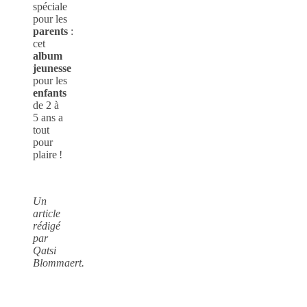
spéciale
pour les
parents
:
cet
album
jeunesse
pour les
enfants
de 2 à
5 ans a
tout
pour
plaire !
Un
article
rédigé
par
Qatsi
Blommaert.