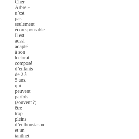
Cher
Arbre »
n’est
pas
seulement
écoresponsable.
Il est
aussi
adapté
à son
lectorat
composé
d’enfants
de 2 à
5 ans,
qui
peuvent
parfois
(souvent ?)
être
trop
pleins
d’enthousiasme
et un
tantinet