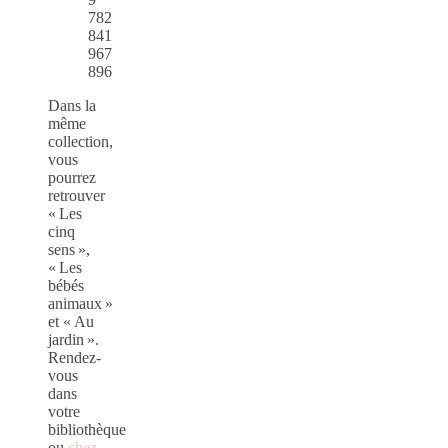
782
841
967
896
Dans la
même
collection,
vous
pourrez
retrouver
« Les
cinq
sens »,
« Les
bébés
animaux »
et « Au
jardin ».
Rendez-
vous
dans
votre
bibliothèque
ou
chez