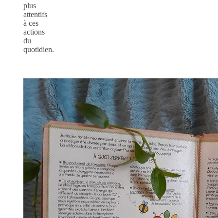
plus
attentifs
à ces
actions
du
quotidien.