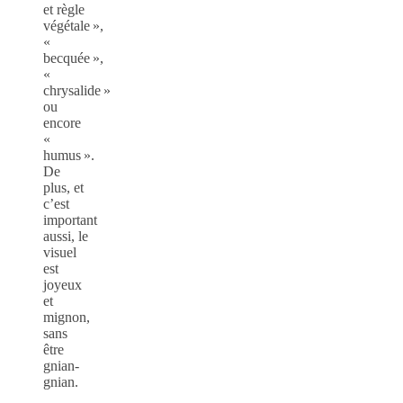
et règle
végétale »,
«
becquée »,
«
chrysalide »
ou
encore
«
humus ».
De
plus, et
c’est
important
aussi, le
visuel
est
joyeux
et
mignon,
sans
être
gnian-
gnian.