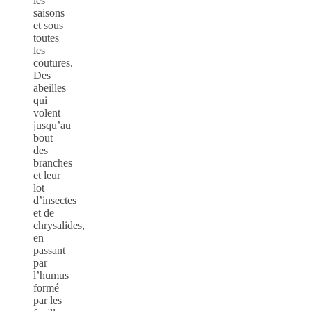
les
saisons
et sous
toutes
les
coutures.
Des
abeilles
qui
volent
jusqu’au
bout
des
branches
et leur
lot
d’insectes
et de
chrysalides,
en
passant
par
l’humus
formé
par les