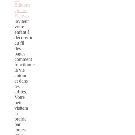
Éditions
Quatre
Fleuves
invitent
votre
enfant à
découvrir
au fil
des
pages
comment
fonctionne
la vie
autour
et dans
les
arbres.
Votre
petit
visitera
la
prairie
par
toutes