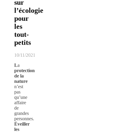
sur
l’écologie
pour
les
tout-
petits
10/11/2021
L
a
protection
de la
nature
n’est
pas
qu’une
affaire
de
grandes
personnes.
Éveiller
les