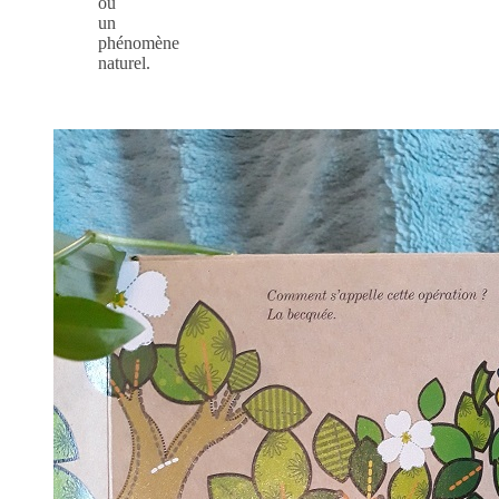
ou
un
phénomène
naturel.