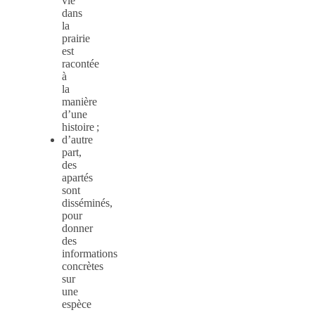
vie
dans
la
prairie
est
racontée
à
la
manière
d’une
histoire ;
d’autre
part,
des
apartés
sont
disséminés,
pour
donner
des
informations
concrètes
sur
une
espèce