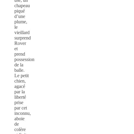
usé, un
chapeau
piqué
d’une
plume,
le
vieillard
surprend
Rover
et
prend
possession
de la
balle.
Le petit
chien,
agacé
par la
liberté
prise
par cet
inconnu,
aboie
de
colère