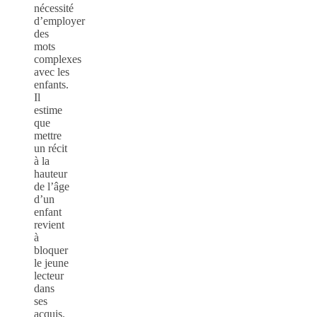
nécessité
d’employer
des
mots
complexes
avec les
enfants.
Il
estime
que
mettre
un récit
à la
hauteur
de l’âge
d’un
enfant
revient
à
bloquer
le jeune
lecteur
dans
ses
acquis.