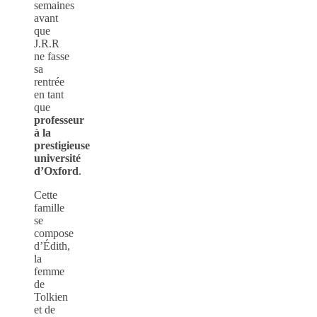
semaines
avant
que
J.R.R
ne fasse
sa
rentrée
en tant
que
professeur
à la
prestigieuse
université
d’Oxford
.
Cette
famille
se
compose
d’Édith,
la
femme
de
Tolkien
et de