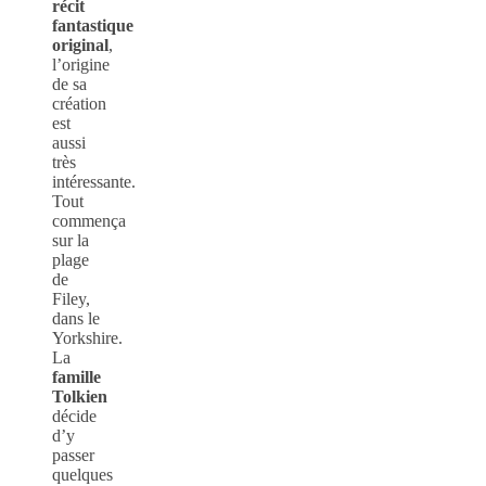
récit
fantastique
original
,
l’origine
de sa
création
est
aussi
très
intéressante.
Tout
commença
sur la
plage
de
Filey,
dans le
Yorkshire.
La
famille
Tolkien
décide
d’y
passer
quelques