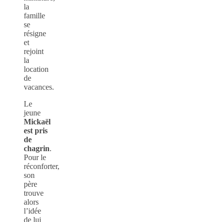
la
famille
se
résigne
et
rejoint
la
location
de
vacances.
Le
jeune
Mickaël
est pris
de
chagrin
.
Pour le
réconforter,
son
père
trouve
alors
l’idée
de lui