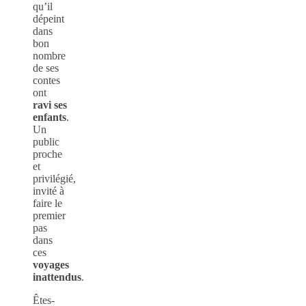
qu’il
dépeint
dans
bon
nombre
de ses
contes
ont
ravi ses
enfants
.
Un
public
proche
et
privilégié,
invité à
faire le
premier
pas
dans
ces
voyages
inattendus
.
Êtes-