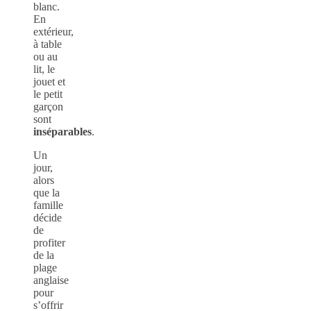
blanc.
En
extérieur,
à table
ou au
lit, le
jouet et
le petit
garçon
sont
inséparables
.
Un
jour,
alors
que la
famille
décide
de
profiter
de la
plage
anglaise
pour
s’offrir