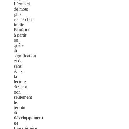
L’emploi
de mots
plus
recherchés
incite
l’enfant
à partir
en
quête
de
signification
et de
sens.
Ainsi,
la
lecture
devient
non
seulement
le
terrain
de
développement
de
l’imaginaire
,