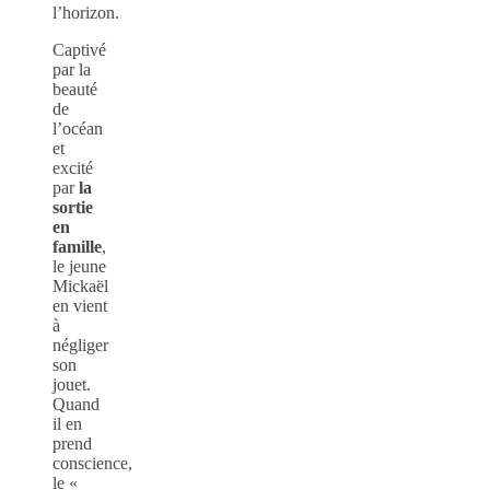
l’horizon.
Captivé
par la
beauté
de
l’océan
et
excité
par
la
sortie
en
famille
,
le jeune
Mickaël
en vient
à
négliger
son
jouet.
Quand
il en
prend
conscience,
le «