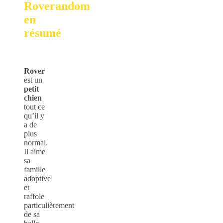
Roverandom
en
résumé
Rover
est un
petit
chien
tout ce
qu’il y
a de
plus
normal.
Il aime
sa
famille
adoptive
et
raffole
particulièrement
de sa