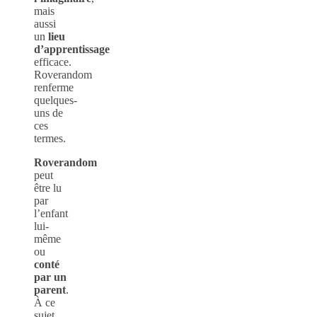
mais
aussi
un
lieu
d’apprentissage
efficace.
Roverandom
renferme
quelques-
uns de
ces
termes.
Roverandom
peut
être lu
par
l’enfant
lui-
même
ou
conté
par un
parent
.
À ce
sujet