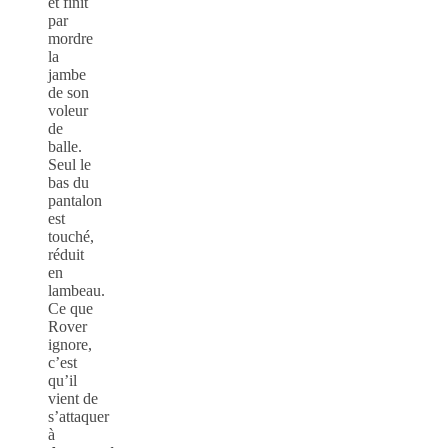
et finit
par
mordre
la
jambe
de son
voleur
de
balle.
Seul le
bas du
pantalon
est
touché,
réduit
en
lambeau.
Ce que
Rover
ignore,
c’est
qu’il
vient de
s’attaquer
à