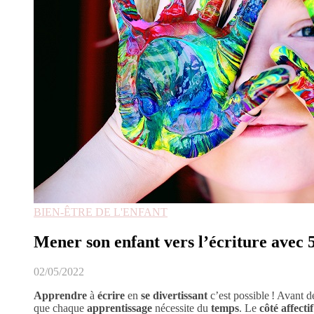
BIEN-ÊTRE DE L'ENFANT
Mener son enfant vers l’écriture avec 
02/05/2022
Apprendre
à
écrire
en
se divertissant
c’est possible ! Avant 
que chaque
apprentissage
nécessite du
temps
. Le
côté affectif