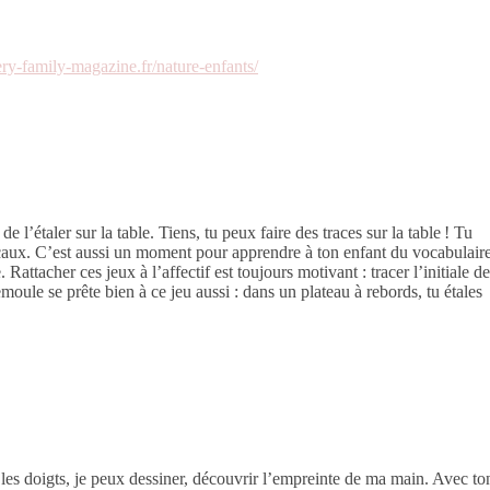
ery-family-magazine.fr/nature-enfants/
de l’étaler sur la table. Tiens, tu peux faire des traces sur la table ! Tu
ticaux. C’est aussi un moment pour apprendre à ton enfant du vocabulair
 Rattacher ces jeux à l’affectif est toujours motivant : tracer l’initiale de
le se prête bien à ce jeu aussi : dans un plateau à rebords, tu étales
 les doigts, je peux dessiner, découvrir l’empreinte de ma main. Avec to