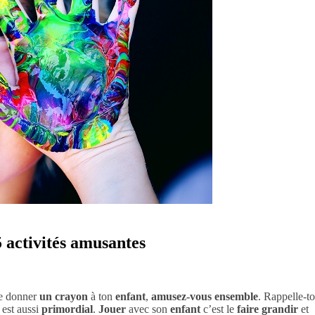
5 activités amusantes
de donner
un crayon
à ton
enfant
,
amusez-vous ensemble
. Rappelle-to
est aussi
primordial
.
Jouer
avec son
enfant
c’est le
faire grandir
et