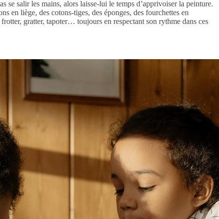
se salir les mains, alors laisse-lui le temps d’apprivoiser la peinture.
hons en liège, des cotons-tiges, des éponges, des fourchettes en
 frotter, gratter, tapoter… toujours en respectant son rythme dans ces