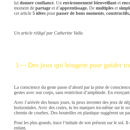
lui
donner confiance
. Un
environnement bienveillant
et
enco
moment de
partage
et d’
apprentissage.
De
multiples
et
simpl
cet article
5 idées
pour
passer de bons moments
,
constructifs,
Un article rédigé par Catherine Valla
1— Des jeux qui bougent pour guider ton 
La conscience du geste passe d’abord par la prise de conscien
gestes avec son corps, sans restriction d’amplitude. En exerçant 
Avec l’arrivée des beaux jours, tu peux inventer des jeux de dép
horizontales. Avec des craies, tu les marques toi-même sur le sol
chemin de courbes. Des bouteilles en plastique suggèrent un par
Pour les plus grands, trace l’initiale de son prénom sur le sol. Il
enfant.