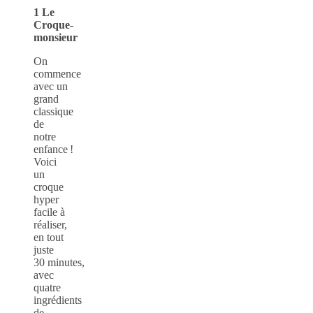
1 Le
Croque-
monsieur
On
commence
avec un
grand
classique
de
notre
enfance !
Voici
un
croque
hyper
facile à
réaliser,
en tout
juste
30 minutes,
avec
quatre
ingrédients
de