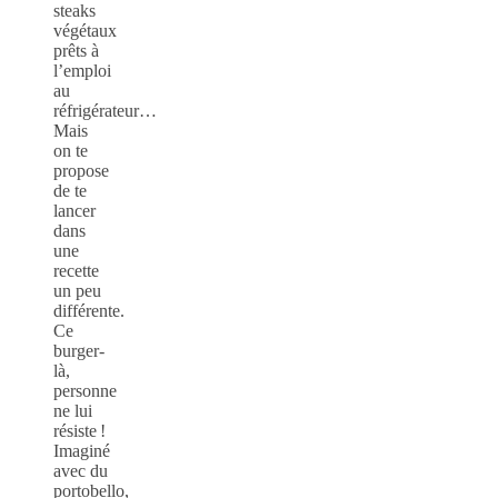
steaks
végétaux
prêts à
l’emploi
au
réfrigérateur…
Mais
on te
propose
de te
lancer
dans
une
recette
un peu
différente.
Ce
burger-
là,
personne
ne lui
résiste !
Imaginé
avec du
portobello,