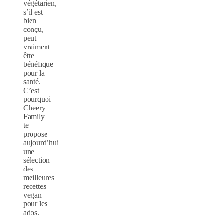
végétarien,
s’il est
bien
conçu,
peut
vraiment
être
bénéfique
pour la
santé.
C’est
pourquoi
Cheery
Family
te
propose
aujourd’hui
une
sélection
des
meilleures
recettes
vegan
pour les
ados.