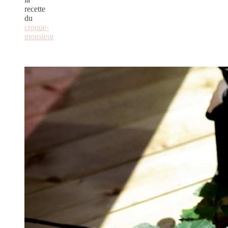
recette
du
croque-
monsieur