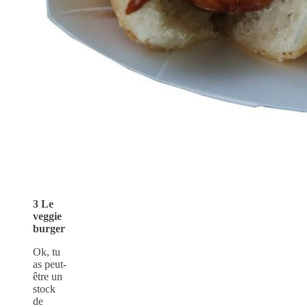
3 Le
veggie
burger
Ok, tu
as peut-
être un
stock
de