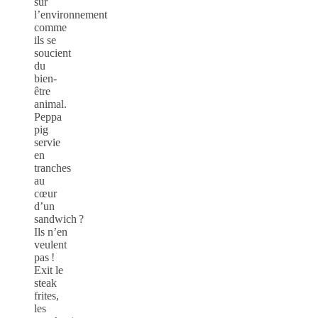
sur
l’environnement
comme
ils se
soucient
du
bien-
être
animal.
Peppa
pig
servie
en
tranches
au
cœur
d’un
sandwich ?
Ils n’en
veulent
pas !
Exit le
steak
frites,
les