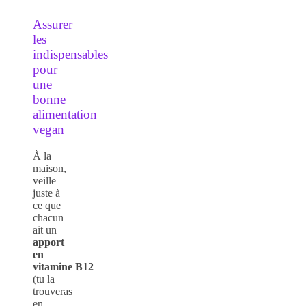
Assurer
les
indispensables
pour
une
bonne
alimentation
vegan
À la
maison,
veille
juste à
ce que
chacun
ait un
apport
en
vitamine B12
(tu la
trouveras
en