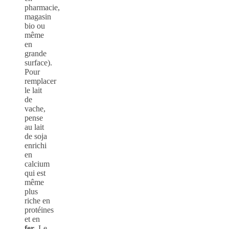
pharmacie,
magasin
bio ou
même
en
grande
surface).
Pour
remplacer
le lait
de
vache,
pense
au lait
de soja
enrichi
en
calcium
qui est
même
plus
riche en
protéines
et en
fer
. Le