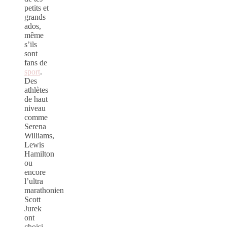
petits et
grands
ados,
même
s’ils
sont
fans de
sport
.
Des
athlètes
de haut
niveau
comme
Serena
Williams,
Lewis
Hamilton
ou
encore
l’ultra
marathonien
Scott
Jurek
ont
choisi