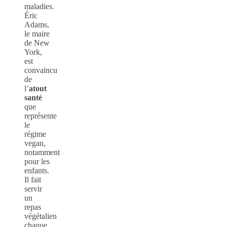
maladies.
Éric
Adams,
le maire
de New
York,
est
convaincu
de
l’
atout
santé
que
représente
le
régime
vegan,
notamment
pour les
enfants.
Il fait
servir
un
repas
végétalien
chaque