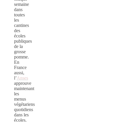
semaine
dans
toutes
les
cantines
des
écoles
publiques
de la
grosse
pomme.
En
France
aussi,
l’
Anses
approuve
maintenant
les
menus
végétariens
quotidiens
dans les
écoles.