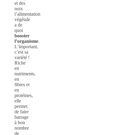
et des
noix
l’alimentation
végétale
a de
quoi
booster
l’organisme
.
L’important,
c’est sa
variété !
Riche
en
nutriments,
en
fibres et
en
protéines,
elle
permet
de faire
barrage
à bon
nombre
de