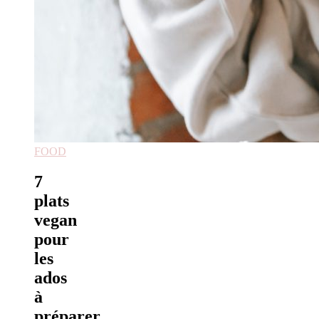
FOOD
7
plats
vegan
pour
les
ados
à
préparer