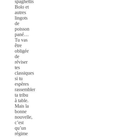
spaghettis
Bolo et
autres
lingots
de
poisson
pané…
Tu vas
être
obligée
de
réviser
tes
classiques
si tu
espères
rassembler
ta tribu
à table.
Mais la
bonne
nouvelle,
c’est
qu’un
régime