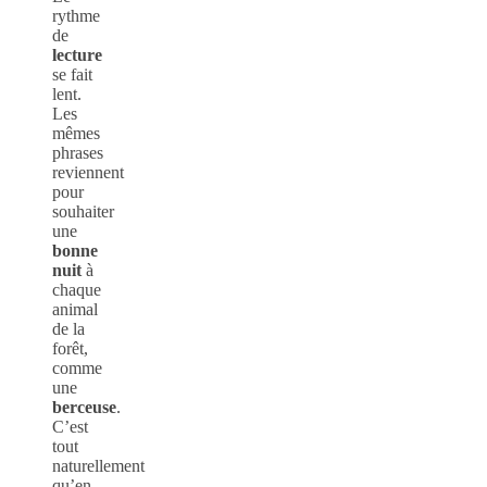
rythme
de
lecture
se fait
lent.
Les
mêmes
phrases
reviennent
pour
souhaiter
une
bonne
nuit
à
chaque
animal
de la
forêt,
comme
une
berceuse
.
C’est
tout
naturellement
qu’en