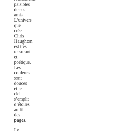
paisibles
de ses
amis.
L’univers
que
crée
Chris
Haughton
est très
rassurant
et
poétique.
Les
couleurs
sont
douces
et le
ciel
s’emplit
d’étoiles
au fil
des
pages
.
Le