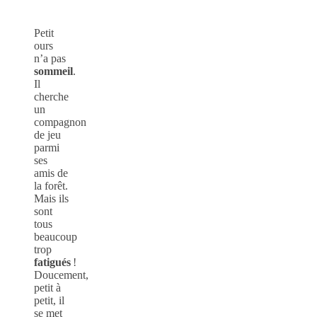
Petit
ours
n’a pas
sommeil
.
Il
cherche
un
compagnon
de jeu
parmi
ses
amis de
la forêt.
Mais ils
sont
tous
beaucoup
trop
fatigués
!
Doucement,
petit à
petit, il
se met