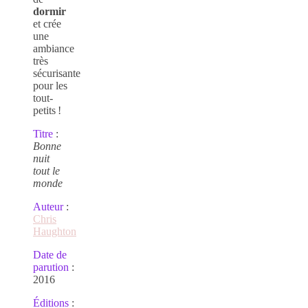
dormir
et crée
une
ambiance
très
sécurisante
pour les
tout-
petits !
Titre
:
Bonne
nuit
tout le
monde
Auteur
:
Chris
Haughton
Date de
parution
:
2016
É
ditions
: