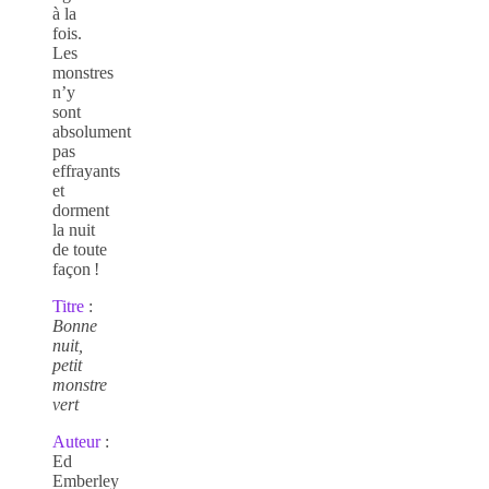
à la
fois.
Les
monstres
n’y
sont
absolument
pas
effrayants
et
dorment
la nuit
de toute
façon !
Titre
:
Bonne
nuit,
petit
monstre
vert
Auteur
:
Ed
Emberley