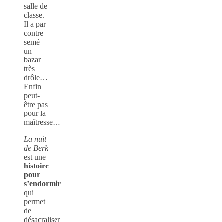
salle de
classe.
Il a par
contre
semé
un
bazar
très
drôle…
Enfin
peut-
être pas
pour la
maîtresse…
La nuit
de Berk
est une
histoire
pour
s’endormir
qui
permet
de
désacraliser