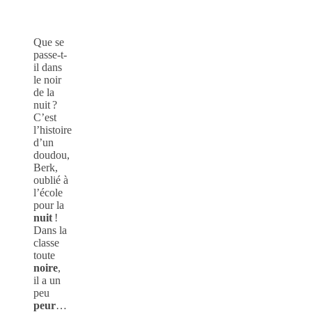
Que se
passe-t-
il dans
le noir
de la
nuit ?
C’est
l’histoire
d’un
doudou,
Berk,
oublié à
l’école
pour la
nuit
!
Dans la
classe
toute
noire
,
il a un
peu
peur
…