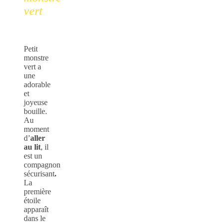
vert
Petit
monstre
vert a
une
adorable
et
joyeuse
bouille.
Au
moment
d’
aller
au lit
, il
est un
compagnon
sécurisant
.
La
première
étoile
apparaît
dans le