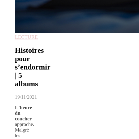
LECTURE
Histoires
pour
s’endormir
| 5
albums
19/11/2021
L
’
heure
du
coucher
approche.
Malgré
les