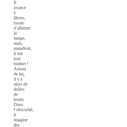
Il
avance
à
tâtons,
essaie
d’allumer
la
lampe,
mais,
maladroit,
il fait
tout
tomber !
Autour
de lui,
il y a
alors de
drôles
de
bruits.
Dans
l’obscurité,
il
imagine
des