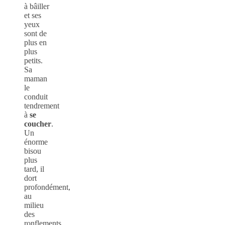
à bâiller
et ses
yeux
sont de
plus en
plus
petits.
Sa
maman
le
conduit
tendrement
à
se
coucher
.
Un
énorme
bisou
plus
tard, il
dort
profondément,
au
milieu
des
ronflements