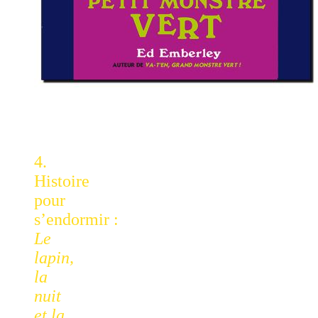
4.
Histoire
pour
s’endormir :
Le
lapin,
la
nuit
et la