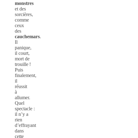
monstres
et des
sorcières,
comme
ceux
des
cauchemars
.
Il
panique,
il court,
mort de
trouille !
Puis
finalement,
il
réussit
à
allumer.
Quel
spectacle :
il n’y a
rien
d’effrayant
dans
cette