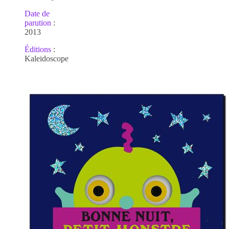
Date de
parution
:
2013
É
ditions
:
Kaleidoscope