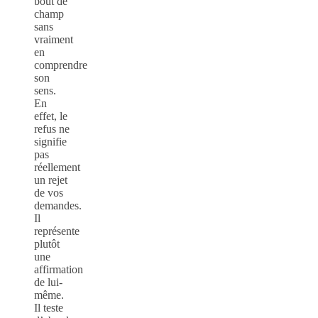
bout de
champ
sans
vraiment
en
comprendre
son
sens.
En
effet, le
refus ne
signifie
pas
réellement
un rejet
de vos
demandes.
Il
représente
plutôt
une
affirmation
de lui-
même.
Il teste