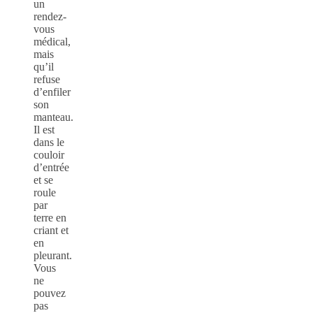
un
rendez-
vous
médical,
mais
qu’il
refuse
d’enfiler
son
manteau.
Il est
dans le
couloir
d’entrée
et se
roule
par
terre en
criant et
en
pleurant.
Vous
ne
pouvez
pas