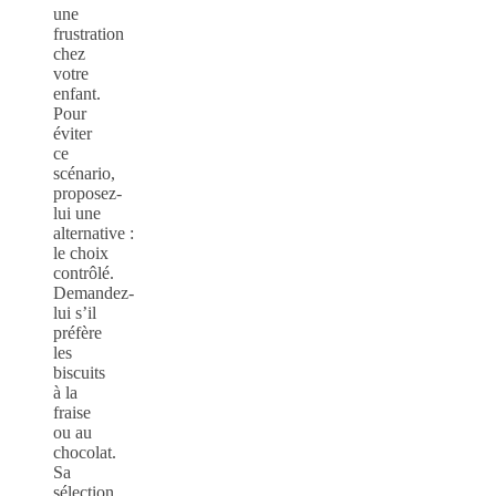
une
frustration
chez
votre
enfant.
Pour
éviter
ce
scénario,
proposez-
lui une
alternative :
le choix
contrôlé.
Demandez-
lui s’il
préfère
les
biscuits
à la
fraise
ou au
chocolat.
Sa
sélection