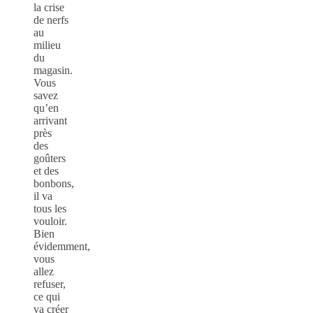
la crise
de nerfs
au
milieu
du
magasin.
Vous
savez
qu’en
arrivant
près
des
goûters
et des
bonbons,
il va
tous les
vouloir.
Bien
évidemment,
vous
allez
refuser,
ce qui
va créer