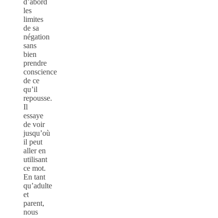
d’abord
les
limites
de sa
négation
sans
bien
prendre
conscience
de ce
qu’il
repousse.
Il
essaye
de voir
jusqu’où
il peut
aller en
utilisant
ce mot.
En tant
qu’adulte
et
parent,
nous