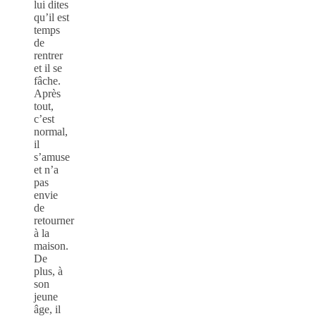
lui dites
qu’il est
temps
de
rentrer
et il se
fâche.
Après
tout,
c’est
normal,
il
s’amuse
et n’a
pas
envie
de
retourner
à la
maison.
De
plus, à
son
jeune
âge, il