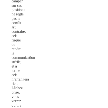
camper
sur ses
positions
ne règle
pas le
conflit.
Au
contraire,
cela
risque
de
rendre
la
communication
stérile,
et à
terme
cela
n’arrangera
rien.
Lâchez
prise,
vous
verrez
qu’il y