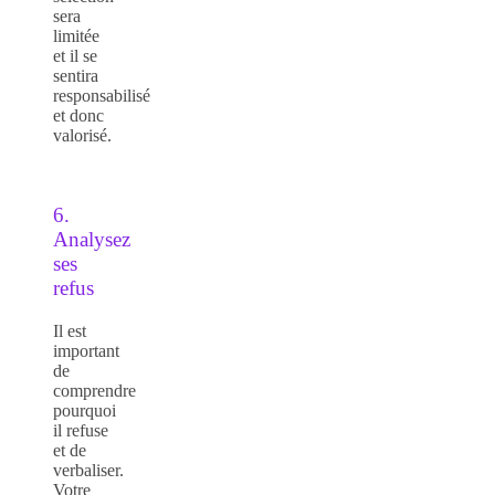
sera
limitée
et il se
sentira
responsabilisé
et donc
valorisé.
6.
Analysez
ses
refus
Il est
important
de
comprendre
pourquoi
il refuse
et de
verbaliser.
Votre