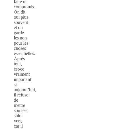
faire un
compromis.
On dit
oui plus
souvent
et on
garde
les non
pour les
choses
essentielles.
Après
tout,
est-ce
vraiment
important
si
aujourd’hui,
il refuse
de
mettre
son tee-
shirt
vert,
car il