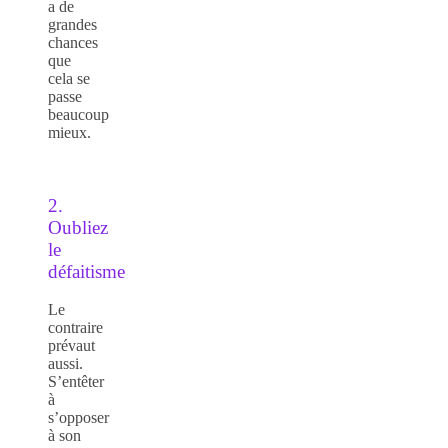
a de
grandes
chances
que
cela se
passe
beaucoup
mieux.
2.
Oubliez
le
défaitisme
Le
contraire
prévaut
aussi.
S’entêter
à
s’opposer
à son