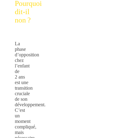
Pourquoi
dit-il
non ?
La
phase
d’opposition
chez
l’enfant
de
2 ans
est une
transition
cruciale
de son
développement.
C’est
un
moment
compliqué,
mais
nécessaire.