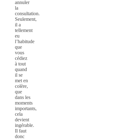
annuler
la
consultation.
Seulement,
il a
tellement
eu
l’habitude
que
vous
cédiez
à tout
quand
il se
met en
colère,
que
dans les
moments
importants,
cela
devient
ingérable.
Il faut
donc