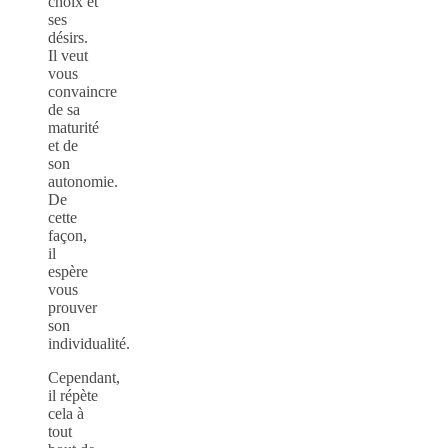
choix et
ses
désirs.
Il veut
vous
convaincre
de sa
maturité
et de
son
autonomie.
De
cette
façon,
il
espère
vous
prouver
son
individualité.
Cependant,
il répète
cela à
tout